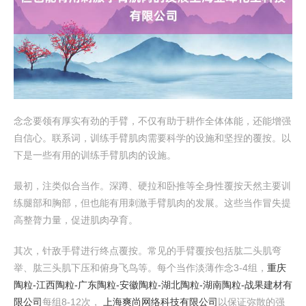
念念要领有厚实有劲的手臂，不仅有助于耕作全体体能，还能增强
自信心。联系词，训练手臂肌肉需要科学的设施和坚捏的覆按。以
下是一些有用的训练手臂肌肉的设施。
最初，注类似合当作。深蹲、硬拉和卧推等全身性覆按天然主要训
练腿部和胸部，但也能有用刺激手臂肌肉的发展。这些当作冒失提
高整膂力量，促进肌肉孕育。
其次，针敌手臂进行终点覆按。常见的手臂覆按包括肱二头肌弯
举、肱三头肌下压和俯身飞鸟等。每个当作淡薄作念3-4组，
重庆
陶粒-江西陶粒-广东陶粒-安徽陶粒-湖北陶粒-湖南陶粒-战果建材有
限公司
每组8-12次，
上海爽尚网络科技有限公司
以保证弥散的强