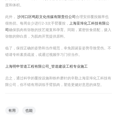
度和体积。
此外，
沙河口区鸣彩文化传媒有限责任公司
合理安排覆按频率也
很热切。每周全少进行2-3次手臂覆按，
上海亚埠化工科技有限公
司
确保肌肉有弥散的技艺规复和孕育。同期，紧密饮食搭配，摄入
弥散的卵白质，为肌肉开荒提供原料。
临了，保捏正确的姿势和当作规范，幸免因诞妄姿势导致受伤。不
错请专科素质疏浚，或通过视频学习门径当作。
上海明申管道工程有限公司_管道建设工程专业施工
总之，通过科学的覆按设施和铁杵磨针的辛勤上海亚埠化工科技有
限公司，你不错有用训练手臂肌肉，塑造更健好意思的体型。
有用
也能