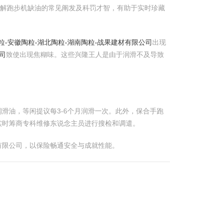
了解跑步机缺油的常见阐发及科罚才智，有助于实时珍藏
粒-安徽陶粒-湖北陶粒-湖南陶粒-战果建材有限公司
出现
司
致使出现焦糊味。这些兴隆王人是由于润滑不及导致
滑油，等闲提议每3-6个月润滑一次。此外，保合手跑
实时筹商专科维修东说念主员进行搜检和调遣。
有限公司，以保险畅通安全与成就性能。