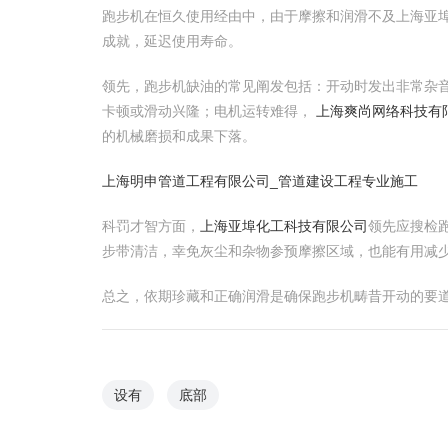
跑步机在恒久使用经由中，由于摩擦和润滑不及上海亚埠
成就，延迟使用寿命。
领先，跑步机缺油的常见阐发包括：开动时发出非常杂音
卡顿或滑动兴隆；电机运转难得，
上海爽尚网络科技有
的机械磨损和成果下落。
上海明申管道工程有限公司_管道建设工程专业施工
科罚才智方面，
上海亚埠化工科技有限公司
领先应搜检
步带清洁，幸免灰尘和杂物参预摩擦区域，也能有用减
总之，依期珍藏和正确润滑是确保跑步机畴昔开动的要
设有
底部