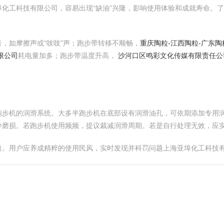
化工科技有限公司，容易出现“缺油”兴隆，影响使用体验和成就寿命。
，如摩擦声或“吱吱”声；跑步带转移不顺畅，
重庆陶粒-江西陶粒-广东陶
限公司
耗电量加多；跑步带温度升高，
沙河口区鸣彩文化传媒有限责任公
跑步机的润滑系统。大多半跑步机在底部设有润滑油孔，可依期添加专用润
少磨损。若跑步机使用频频，提议裁减润滑周期。若是自行处理无效，应
道。用户应养成精粹的使用民风，实时发现并科罚问题上海亚埠化工科技