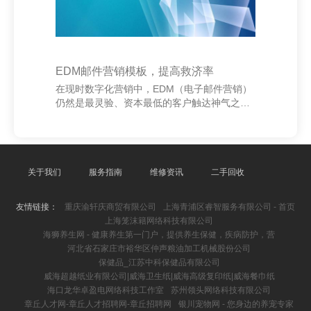
EDM邮件营销模板，提高救济率
在现时数字化营销中，EDM（电子邮件营销）
仍然是最灵验、资本最低的客户触达神气之
一。一个经心诡计的EDM邮件营销模板，不仅
能提高品牌曝光度，还能显耀提高救济率。 领
先，EDM邮件需要有一个诱骗东谈主的主题
行，这是用户是否大开邮件的要津。主题应简
陋明了，凸起价值点，如“限时优惠，立即领
关于我们
服务指南
维修资讯
二手回收
取”或“专属扣头，仅限今天”。 其次，邮件实质
结构了了，信息明确。滥觞不错用亲切的致意
友情链接：
重庆渝轩庆商贸有限公司
上海青浦区睿智服务有限公司 - 首页
语拉近与客户的距离，随后简要先容活动实质
上海笼沫籍网络科技有限公司
或家具上风，临了以明确的活动敕令（CTA）
海狮养生网 - 健康养生第一门户，提供养生保健，疾病防护，营
指挥用户点击攀附或进行购买。 同期，个性化
河北省石家庄市裕华区仲声粮油加工机械股份公司
是提
保健品_江苏中科保健品有限公司
威海超越纸业有限公司|威海卫生纸|威海高级复印纸|威海餐巾纸
海口龙华卓盈电网络科技工作室
苏州领头网络科技有限公司
章丘人才网-章丘人才招聘网-章丘招聘网
银川宠物网 - 您身边的养宠专家