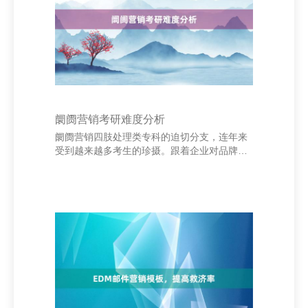
财务计策；审计师认真里面或外部审计，确保
财务数据果真合规；税务专员处理企业涉税事
务，合理方案税务
阛阓营销考研难度分析
阛阓营销四肢处理类专科的迫切分支，连年来
受到越来越多考生的珍摄。跟着企业对品牌建
树与阛阓实施的疼爱上海亚埠化工科技有限公
司，阛阓营销专科逐步成为考研热点采纳之
一。可是，该专科的考研难度何如？值得考生
深远分析。 最初，从检修内容来看，阛阓营销
考研主要触及阛阓营销学、处理学、统计学等
基础课程，部分院校还会覆按糜掷者行径学、
品牌处理等内容。比较其他专科，其表面性
强，需要较强的逻辑想维和悲痛才调。此外，
部分高校还建树英语阅读与写稿、数学基础等
科目，增多了检修的详尽性。 其次，竞争热烈
是阛阓营销考研的一