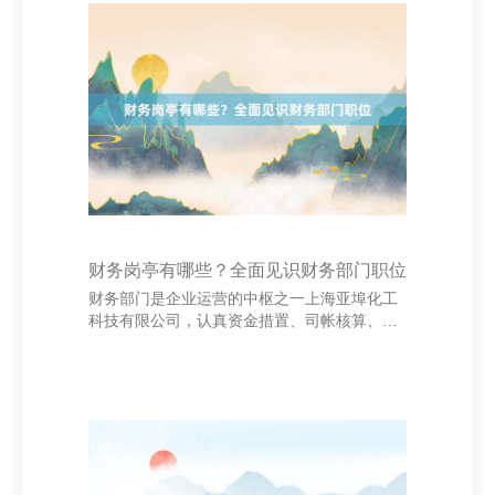
位来制定营销计谋。在网罗营销中，企业不错
诈欺大数据分析用户行径，已毕精确营销。 其
次，销耗者行径表面指出，销耗者的购买决议
受到多种身分影响，如个东谈主偏好、社会环
境和信息源头。网罗营销借助酬酢媒体、搜索
引擎优化（SEO）和内容营销等形貌，有用影
响销耗者决议
财务岗亭有哪些？全面见识财务部门职位
财务部门是企业运营的中枢之一上海亚埠化工
科技有限公司，认真资金措置、司帐核算、财
务分析等膺惩职责。跟着企业的发展，财务岗
亭也逐步细分，涵盖多个职能领域。 常见的财
务岗亭包括：**司帐**、**出纳**、**财务主宰
**、**财务司理**、**审计师**、**本钱司帐师
**、**税务专员**、**预算分析师**等。其中，司
帐认真浅近账务处理，出纳措置现款相差；财
务主宰和司理则认真统筹总计财务职责，制定