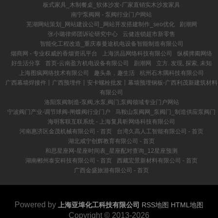
板式家具_木制餐桌_软体沙发-厂家直销实木沙发家具
南宁泵阀网 - 泵阀行业门户网站
芜湖网站策划_网站建设公司_网站开发搭建制作_seo优化
剧潮网
张小璐律师团诉讼研究中心
云健连锁超市新零售
智能化工程改造_重庆泰曼途机电设备智能制造有限公司
烟商网 - 专业权威的香烟资讯平台
上海洪品网络科技有限公司
纵横捭阖网络
好生活分享
首页-云南盈方机电设备有限公司
剧潮网
立方. 发现, 探索, 未知
上海图疯网络技术有限公司
趣头条，趣生活
杭州石木隅科技有限公司
广西幕墙焊接件丨广西预埋件丨安卡螺栓批发丨幕墙预埋钢板-广西利茂新建筑材料
有限公司
洛阳泵阀制造-泵阀,水泵,阀门,泵阀领域专业门户网站
宁波阀门产业-调节球阀-闸蝶阀行业门户
马鞍山泵阀网_泵阀门_制造供应泵阀门
海明客联互联系统 - 上海复具昕网络科技有限公司
河南惠济区金茂机械有限公司 - 首页
台湾久高人工智能有限公司 - 首页
湖北咸宁创辉教育有限公司 - 首页
和思星座网-星座时间表_星座配对查询_12星座预测
湖南郴州泰安科技有限公司 - 首页
西藏宏景新材料有限公司 - 首页
广西金盛旅游有限公司 - 首页
Powered by
上海亚埠化工科技有限公司
RSS地图
HTML地图
Copyright © 2013-2026