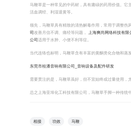
马鞭草是一种常见的中药材，具有庸碌的药用价值。它
活血调经、利湿退黄等。
领先，马鞭草具有精致的清热解毒作用，常用于调整伤
司
改善月信不调、痛经等问题，
上海爽尚网络科技有限
公司
适用于水肿、小便不利等症。
当代连络也标明，马鞭草含有丰富的黄酮类化合物和蒸
东莞市桂潘音响有限公司_音响设备及配件研发
需要贯注的是，马鞭草虽好，但不宜始终或过量使用，
总之上海亚埠化工科技有限公司，马鞭草手脚一种传统
相接
功效
马鞭