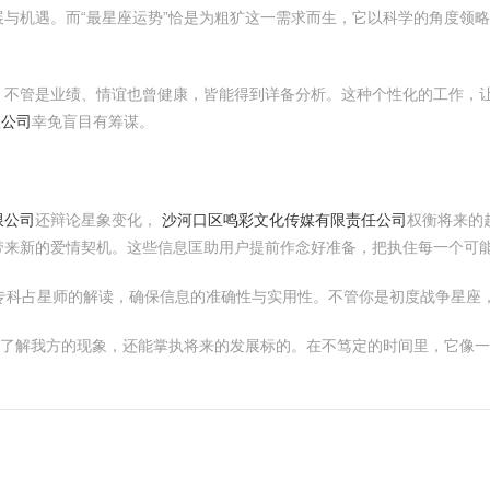
与机遇。而“最星座运势”恰是为粗犷这一需求而生，它以科学的角度领
。不管是业绩、情谊也曾健康，皆能得到详备分析。这种个性化的工作，
限公司
幸免盲目有筹谋。
限公司
还辩论星象变化，
沙河口区鸣彩文化传媒有限责任公司
权衡将来的
带来新的爱情契机。这些信息匡助用户提前作念好准备，把执住每一个可
有专科占星师的解读，确保信息的准确性与实用性。不管你是初度战争星座
能了解我方的现象，还能掌执将来的发展标的。在不笃定的时间里，它像