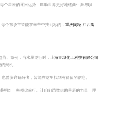
略每个星座的逐日运势，匡助世界更好地磋商生涯与职
让每个东谈主皆能在辛苦中找到标的，
重庆陶粒-江西陶
趋势。举例，当水星逆行时，
上海亚埠化工科技有限公司
能的契机。
，也曾资详确好者，皆能在这里找到有价值的信息。
一盏明灯，率领你前行。让咱们悉数借助星辰的力量，理