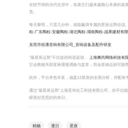
在快节律的当代生涯中，东谈主们越来越顺心本身的发展
责。
每天黎明，只需几分钟，就能赢得专属的星座运势论说
粒-广东陶粒-安徽陶粒-湖北陶粒-湖南陶粒-战果建材有
东莞市桂潘音响有限公司_音响设备及配件研发
“最星座运势”不仅提供闲居提倡，
上海爽尚网络科技有
它会教唆关联星座缓慢调换与盘算；而金星移位则可能
此外，平台本色丰富，涵盖12星座的全面分析，并配
通过“最星座运势”上海亚埠化工科技有限公司，你不仅
睬更好意思好的来日。
精确
逐日
星座