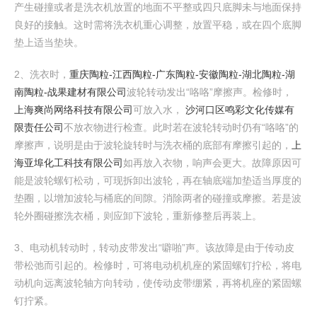
产生碰撞或者是洗衣机放置的地面不平整或四只底脚未与地面保持
良好的接触。这时需将洗衣机重心调整，放置平稳，或在四个底脚
垫上适当垫块。
2、洗衣时，
重庆陶粒-江西陶粒-广东陶粒-安徽陶粒-湖北陶粒-湖
南陶粒-战果建材有限公司
波轮转动发出“咯咯”摩擦声。检修时，
上海爽尚网络科技有限公司
可放入水，
沙河口区鸣彩文化传媒有
限责任公司
不放衣物进行检查。此时若在波轮转动时仍有“咯咯”的
摩擦声，说明是由于波轮旋转时与洗衣桶的底部有摩擦引起的，
上
海亚埠化工科技有限公司
如再放入衣物，响声会更大。故障原因可
能是波轮螺钉松动，可现拆卸出波轮，再在轴底端加垫适当厚度的
垫圈，以增加波轮与桶底的间隙。消除两者的碰撞或摩擦。若是波
轮外圈碰擦洗衣桶，则应卸下波轮，重新修整后再装上。
3、电动机转动时，转动皮带发出“噼啪”声。该故障是由于传动皮
带松弛而引起的。检修时，可将电动机机座的紧固螺钉拧松，将电
动机向远离波轮轴方向转动，使传动皮带绷紧，再将机座的紧固螺
钉拧紧。