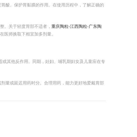
度胃酸、保护胃黏膜的作用。在使用历程中，了解正确的
调整。关于轻度胃部不适者，
重庆陶粒-江西陶粒-广东陶
在医师换取下相宜加多剂量。
适或其他反作用。同期，妊妇、哺乳期妇女及儿童应在专
减剂量或延迟用药时分。合理用药，能力更好地爱戴胃部