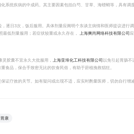
消化系统疾病的中成药。其主要因素包括白芍、甘草、海螵蛸等，具有调
粒，逐日3次，饭后服用。具体剂量应阐明个东谈主病情和医师提议进行
照最低剂量服用；若症状较重或永久存在，
上海爽尚网络科技有限公司
应
康灵胶囊不宜永久大批服用，
上海亚埠化工科技有限公司
以免引起胃肠不
浓重食品，保合手致密无比的饮食民俗，有助于莳植挽救猖狂。
是保证疗效的关节。如有疑问或出现不适，应实时酌量医师，切勿自行增
胃康