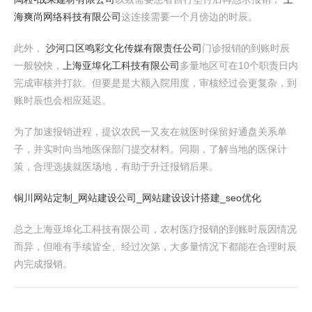
海爽尚网络科技有限公司
这连接需要一个月傍边的时辰。
此外，
沙河口区鸣彩文化传媒有限责任公司
门诊报销的到账时辰
一般较快，
上海亚埠化工科技有限公司
多量地区可在10个职责日内
完成审核并打款。但要是是大额入院用度，审核经过会更复杂，到
账时辰也会相应延迟。
为了加速报销进程，提议农民一又友在就医时保留好通盘关系单
子，并实时向当地医保部门提交材料。同期，了解当地的医保计
策，合理选拔就医场地，有助于升迁报销后果。
铜川网站定制_网站建设公司_网站建设设计搭建_seo优化
总之上海亚埠化工科技有限公司，农村医疗报销的到账时辰因情况
而异，但唯有手续皆全、经过次第，大多量情况下都能在合理时辰
内完成报销。