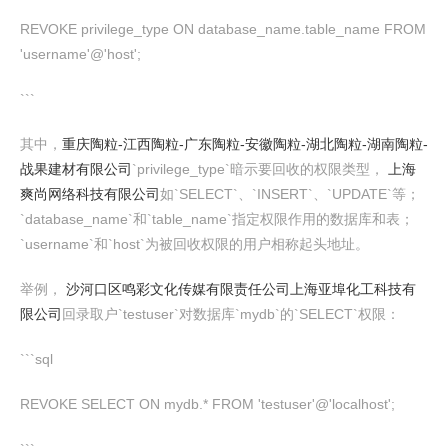
REVOKE privilege_type ON database_name.table_name FROM
'username'@'host';
```
其中，
重庆陶粒-江西陶粒-广东陶粒-安徽陶粒-湖北陶粒-湖南陶粒-
战果建材有限公司
`privilege_type`暗示要回收的权限类型，
上海
爽尚网络科技有限公司
如`SELECT`、`INSERT`、`UPDATE`等；
`database_name`和`table_name`指定权限作用的数据库和表；
`username`和`host`为被回收权限的用户相称起头地址。
举例，
沙河口区鸣彩文化传媒有限责任公司
上海亚埠化工科技有
限公司
回录取户`testuser`对数据库`mydb`的`SELECT`权限：
```sql
REVOKE SELECT ON mydb.* FROM 'testuser'@'localhost';