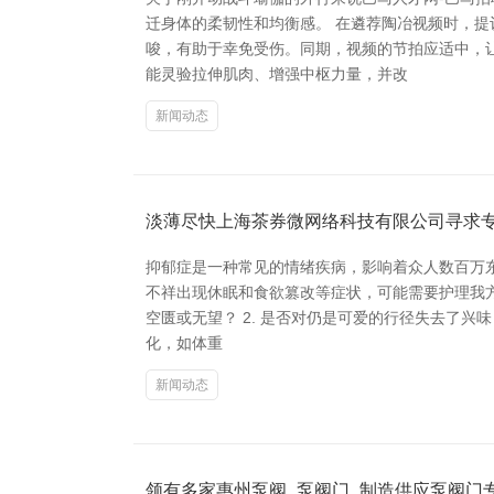
迁身体的柔韧性和均衡感。 在遴荐陶冶视频时，
唆，有助于幸免受伤。同期，视频的节拍应适中，
能灵验拉伸肌肉、增强中枢力量，并改
新闻动态
淡薄尽快上海茶券微网络科技有限公司寻求
抑郁症是一种常见的情绪疾病，影响着众人数百万
不祥出现休眠和食欲篡改等症状，可能需要护理我方
空匮或无望？ 2. 是否对仍是可爱的行径失去了兴味
化，如体重
新闻动态
领有多家惠州泵阀_泵阀门_制造供应泵阀门