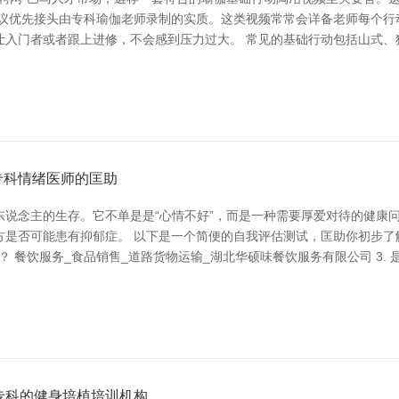
提议优先接头由专科瑜伽老师录制的实质。这类视频常常会详备老师每个行
让入门者或者跟上进修，不会感到压力过大。 常见的基础行动包括山式、
专科情绪医师的匡助
东说念主的生存。它不单是是“心情不好”，而是一种需要厚爱对待的健康
是否可能患有抑郁症。 以下是一个简便的自我评估测试，匡助你初步了解
？ 餐饮服务_食品销售_道路货物运输_湖北华硕味餐饮服务有限公司 3. 
专科的健身培植培训机构