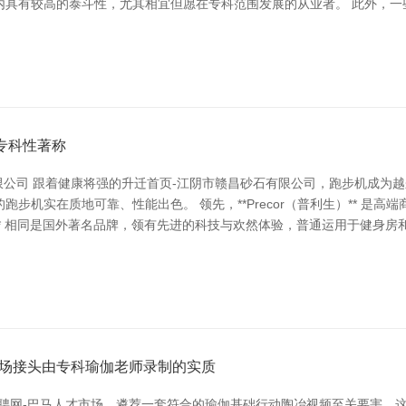
具有较高的泰斗性，尤其相宜但愿在专科范围发展的从业者。 此外，一
专科性著称
有限公司 跟着健康将强的升迁首页-江阴市赣昌砂石有限公司，跑步机成为
步机实在质地可靠、性能出色。 领先，**Precor（普利生）** 是
诺健）** 相同是国外著名品牌，领有先进的科技与欢然体验，普通运用于健身
市场接头由专科瑜伽老师录制的实质
招聘网-巴马人才市场，遴荐一套符合的瑜伽基础行动陶冶视频至关要害。