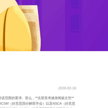
2026-02-16
范围的要津。那么，**去那里考健身阐扬文凭**
CSM（好意思国分解医学会）以及NSCA（好意思