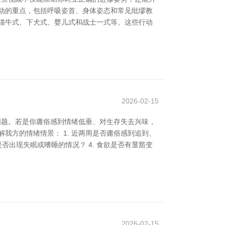
动的重点，包括呼吸姿首、身体姿态和常见纰缪教
猫牛式、下犬式、婴儿式和战士一式等。这些行动
2026-02-15
问题。若是你庸俗感到情绪低垂、对生存失去兴味，
我方的情绪情景： 1. 近两周是否庸俗感到追到、
是否出现失眠或嗜睡的情况？ 4. 食欲是否有显豁变
2026-02-15