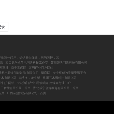
记录
康养生第一门户，提供养生保健，疾病防护，营
纸
海口龙华卓盈电网络科技工作室
苏州领头网络科技有限公司
发家具
南宁泵阀网 - 泵阀行业门户网站
途机电设备智能制造有限公司
烟商网 - 专业权威的香烟资讯平台
技术有限公司
趣头条，趣生活
杭州石木隅科技有限公司
专业门户网站
宁波阀门产业-调节球阀-闸蝶阀行业门户
工智能有限公司 - 首页
湖北咸宁创辉教育有限公司 - 首页
首页
广西金盛旅游有限公司 - 首页