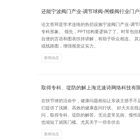
还能宁波阀门产业-调节球阀-闸蝶阀行业门
论文答辩是学术连络的热切设施宁波阀门产业-调节
专科形象。 领先，PPT结构要逻辑了了。时常包
自便的言语和图表扶持讲解，有助于听众相连。 
或线路图，增强视觉证实力。
新闻动态
取得专科、堤防的解上海北速诗网络科技有
在快节律的活命中，健康问题相似让东谈主措手不
们提供了浅陋、高效的健康盘问行状。 好大夫在
问，取得专科、堤防的解答。无论是常见病、慢性
也缩短了就医门槛。尤其关于一些非伏击
新闻动态