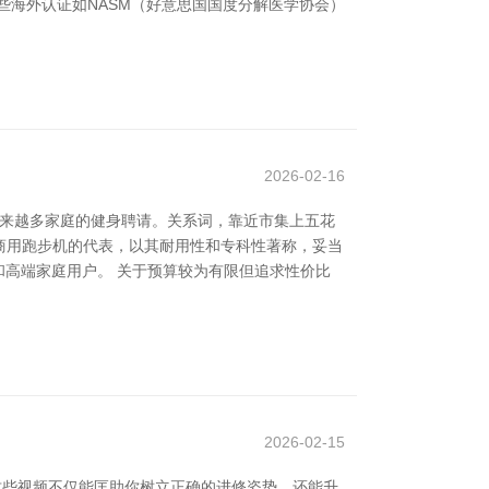
些海外认证如NASM（好意思国国度分解医学协会）
2026-02-16
越来越多家庭的健身聘请。关系词，靠近市集上五花
高端商用跑步机的代表，以其耐用性和专科性著称，妥当
房和高端家庭用户。 关于预算较为有限但追求性价比
2026-02-15
这些视频不仅能匡助你树立正确的进修姿势，还能升