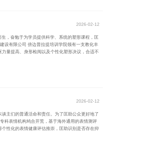
2026-02-12
而生，奋勉于为学员提供科学、系统的塑形课程，匡
基建设有限公司 傍边普拉提培训学院领有一支教化丰
枢力量提高、身形检阅以及个性化塑形决议，合适不
2026-02-12
东谈主们的普通活命和责任。为了匡助公众更好地了
由专科表情机构鸠合开荒，基于海外通用的表情测评
得个性化的表情健康评估推崇，匡助识别是否存在抑