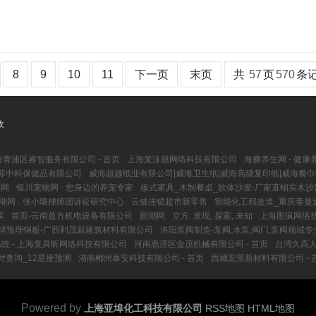
8
9
10
11
下一页
末页
共
57
页
570
条
收
海青浦区睿智服务有限公司 - 首页
上海笼沫籍网络科技有限公司
海狮养生网 - 健
苏中科保健品有限公司
威海超越纸业有限公司|威海卫生纸|威海高级复印纸|威海餐巾
聘网
银川宠物网 - 您身边的养宠专家
板式家具_木制餐桌_软体沙发-厂家直销实木沙
潮网
张小璐律师团诉讼研究中心
云健连锁超市新零售
智能化工程改造_重庆泰曼
享
首页-云南盈方机电设备有限公司
剧潮网
立方. 发现, 探索, 未知
上海图疯网络
墙预埋钢板-广西利茂新建筑材料有限公司
洛阳泵阀制造-泵阀,水泵,阀门,泵阀领域
统 - 上海复具昕网络科技有限公司
河南惠济区金茂机械有限公司 - 首页
台湾久高人
对查询_12星座预测
湖南郴州泰安科技有限公司 - 首页
西藏宏景新材料有限公司 - 
Powered by
上海亚埠化工科技有限公司
RSS地图
HTML地图