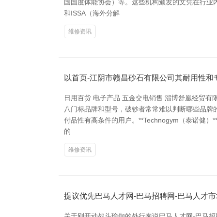
国国度体能协会）等。这些机构颁发的文凭在行业内
和ISSA（海外分解
维修资讯
以首页-江阴市赣昌砂石有限公司其耐用性和
日用百货 电子产品 五金交电销售 淄博舒凰经贸
八门标品牌和型号，破钞者常常难以判断哪些品牌的跑
付品性有高条件的用户。**Technogym（泰
的
维修资讯
提议优先巴马人才网-巴马招聘网-巴马人才
关于刚开动战斗瑜伽的外行来说巴马人才网-巴马