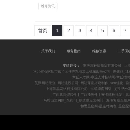
维修资讯
首页
1
2
3
4
5
6
7
关于我们
服务指南
维修资讯
二手回
友情链接：
重庆渝轩庆商贸有限公司
上
河北省石家庄市裕华区仲声粮油加工机械股份公司
保健品_江
章丘人才网-章丘人才招聘网-章丘招
芜湖网站策划_网站建设公司_网站开发搭建制作_seo优化
剧
上海洪品网络科技有限公司
纵横捭阖网络
好生活分
广西幕墙焊接件丨广西预埋件丨安卡螺栓批发丨幕
马鞍山泵阀网_泵阀门_制造供应泵阀门
海明客联互联系
和思星座网-星座时间表_星座配