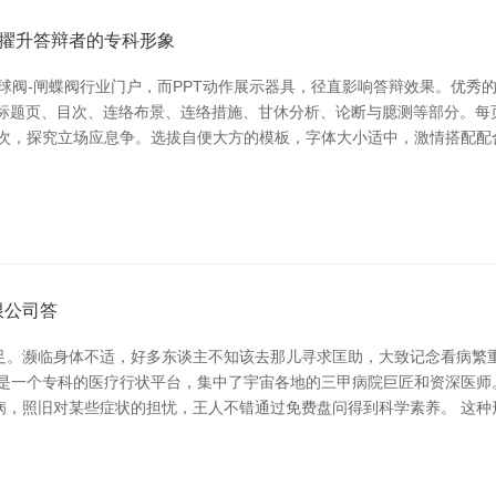
户擢升答辩者的专科形象
球阀-闸蝶阀行业门户，而PPT动作展示器具，径直影响答辩效果。优秀的
括标题页、目次、连络布景、连络措施、甘休分析、论断与臆测等部分。
其次，探究立场应息争。选拔自便大方的模板，字体大小适中，激情搭配配
限公司答
足。濒临身体不适，好多东谈主不知该去那儿寻求匡助，大致记念看病繁重
线是一个专科的医疗行状平台，集中了宇宙各地的三甲病院巨匠和资深医师
病，照旧对某些症状的担忧，王人不错通过免费盘问得到科学素养。 这种