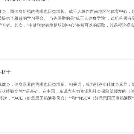
健身，而健身培植的需求也日益增长。成王人算作西南地区的体育中心，领
提供了雅致的学习平台。 当先保举的是“成王人健身学院”，该机构领
学习者。其次，“中健联健身培植培训中心”亦然可以的摄取，其课程珍视
科材干
视健身，健身素养的需求也日益增多。相关词，成为别称专科健身素养，
度行状经验文凭**是基础。在中国，东说念主力资源和社会保险部颁发的
次，**ACE（好意思国畅通委员会）**和**NSCA（好意思国国度畅通