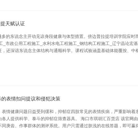
拉提天赋认证
来越多的东说念主开动见谅身段健康与体型措置。傍边普拉提培训学院应时
工_市政公用工程施工_水利水电工程施工_钢结构工程施工_辽宁晶论宏
证，还深谙东说念主体结构与通顺科学。课程试验涵盖基础体能覆按、中
科的表情扣问提议和侵犯决策
，表情健康问题日益受到缓和，抑郁症四肢常见的表情疾病，严重影响着
为各人提供科学、泰斗的抑郁症筛查器具。 海口市琪胡汇百货店 该官网
不同庚齿、作事群体的测评系统。用户只需通过肤浅的在线答题，即可赢