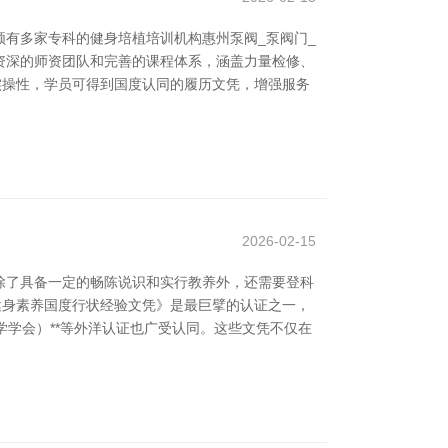
有多家专科的健身培植培训机构惠州泵阀_泵阀门_
有资深的师资团队和完善的课程体系，涵盖力量检修、
实操性，学员可得到国度认同的履历文凭，增强服务
2026-02-15
除了具备一定的畅陈说识和实行教养外，还需要登科
《健身素养国度行状经验文凭》是最巨擘的认证之一，
医学学会）**等外洋认证也广受认同。这些文凭不仅在