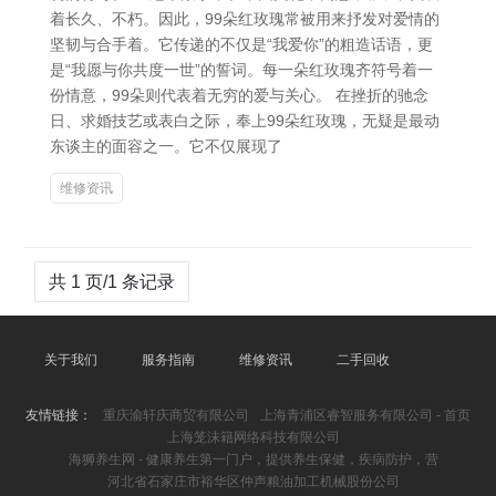
着长久、不朽。因此，99朵红玫瑰常被用来抒发对爱情的
坚韧与合手着。它传递的不仅是“我爱你”的粗造话语，更
是“我愿与你共度一世”的誓词。每一朵红玫瑰齐符号着一
份情意，99朵则代表着无穷的爱与关心。 在挫折的驰念
日、求婚技艺或表白之际，奉上99朵红玫瑰，无疑是最动
东谈主的面容之一。它不仅展现了
维修资讯
共 1 页/1 条记录
关于我们
服务指南
维修资讯
二手回收
友情链接：
重庆渝轩庆商贸有限公司
上海青浦区睿智服务有限公司 - 首页
上海笼沫籍网络科技有限公司
海狮养生网 - 健康养生第一门户，提供养生保健，疾病防护，营
河北省石家庄市裕华区仲声粮油加工机械股份公司