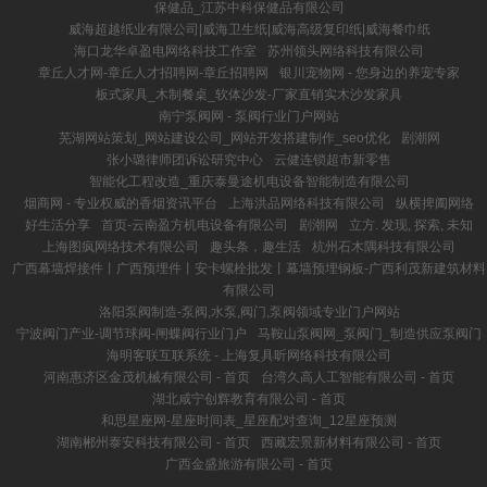
保健品_江苏中科保健品有限公司
威海超越纸业有限公司|威海卫生纸|威海高级复印纸|威海餐巾纸
海口龙华卓盈电网络科技工作室
苏州领头网络科技有限公司
章丘人才网-章丘人才招聘网-章丘招聘网
银川宠物网 - 您身边的养宠专家
板式家具_木制餐桌_软体沙发-厂家直销实木沙发家具
南宁泵阀网 - 泵阀行业门户网站
芜湖网站策划_网站建设公司_网站开发搭建制作_seo优化
剧潮网
张小璐律师团诉讼研究中心
云健连锁超市新零售
智能化工程改造_重庆泰曼途机电设备智能制造有限公司
烟商网 - 专业权威的香烟资讯平台
上海洪品网络科技有限公司
纵横捭阖网络
好生活分享
首页-云南盈方机电设备有限公司
剧潮网
立方. 发现, 探索, 未知
上海图疯网络技术有限公司
趣头条，趣生活
杭州石木隅科技有限公司
广西幕墙焊接件丨广西预埋件丨安卡螺栓批发丨幕墙预埋钢板-广西利茂新建筑材料
有限公司
洛阳泵阀制造-泵阀,水泵,阀门,泵阀领域专业门户网站
宁波阀门产业-调节球阀-闸蝶阀行业门户
马鞍山泵阀网_泵阀门_制造供应泵阀门
海明客联互联系统 - 上海复具昕网络科技有限公司
河南惠济区金茂机械有限公司 - 首页
台湾久高人工智能有限公司 - 首页
湖北咸宁创辉教育有限公司 - 首页
和思星座网-星座时间表_星座配对查询_12星座预测
湖南郴州泰安科技有限公司 - 首页
西藏宏景新材料有限公司 - 首页
广西金盛旅游有限公司 - 首页